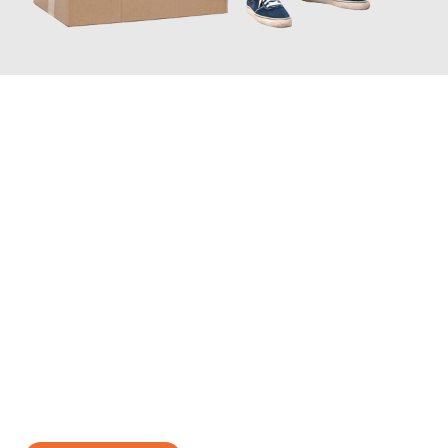
JETZT ANFRAGEN
Erleben Sie mit Umzugsmeister Ritter Villach, wie
einfach und
stressfrei Ihr Umzug Villach Iraklio
sein kann. Unser
Expertenteam steht bereit, um Ihnen einen reibungslosen
Übergang in Ihr neues Zuhause zu garantieren.
Jetzt
unverbindliches Angebot
erhalten &
100€ sparen: