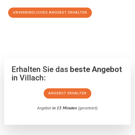
UNVERBINDLICHES ANGEBOT ERHALTEN
100% unverbindlich
– Garantiert eine Antwort
innerhalb von 15
Minuten
.
Erhalten Sie das
beste Angebot
in Villach:
ANGEBOT ERHALTEN
Angebot
in 15 Minuten
(garantiert).