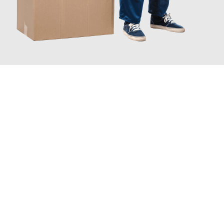
JETZT ANFRAGEN
Erleben Sie mit Umzugsmeister Ritter Villach, wie
einfach und
stressfrei Ihr Umzug Villach Jyväskylä
sein kann. Unser
Expertenteam steht bereit, um Ihnen einen reibungslosen
Übergang in Ihr neues Zuhause zu garantieren.
Jetzt
unverbindliches Angebot
erhalten &