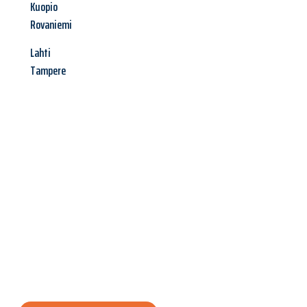
Kuopio
Rovaniemi
Lahti
Tampere
Jetzt anfragen &
Angebot
mit Best-Preis
erhalten!
Schicken Sie uns jetzt Ihre unverbindliche Anfrage und sichern
Sie sich Ihr
individuelles Umzugsangebot für Ihr Anliegen in
Villach
zum Best-Preis! Nutzen Sie die Gelegenheit für einen
stressfreien Umzug
mit maximalem Komfort: