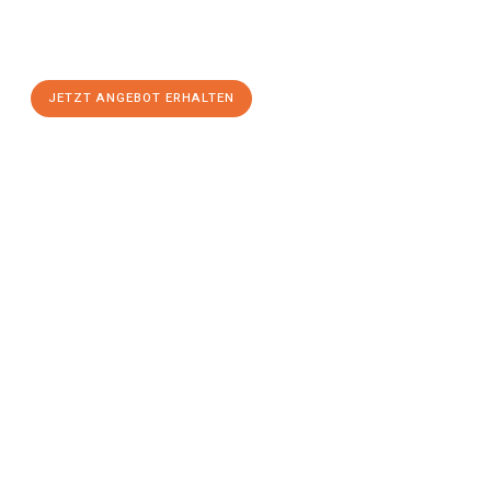
Sie sich Ihr
individuelles Umzugsangebot für Ihr Anliegen in
Villach
zum Best-Preis! Nutzen Sie die Gelegenheit für einen
stressfreien Umzug
mit maximalem Komfort:
JETZT ANGEBOT ERHALTEN