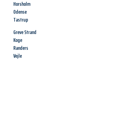
Horsholm
Odense
Tastrup
Greve Strand
Koge
Randers
Vejle
Jetzt anfragen &
Angebot
mit Best-Preis
erhalten!
Schicken Sie uns jetzt Ihre unverbindliche Anfrage und sichern