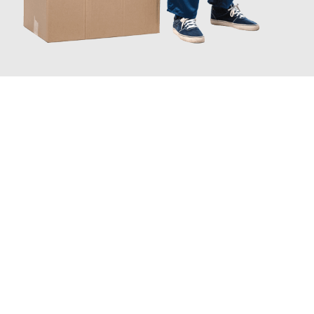
JETZT ANFRAGEN
Erleben Sie mit Umzugsmeister Ritter Villach, wie
einfach und
stressfrei Ihr Umzug Villach Slagelse
sein kann. Unser
Expertenteam steht bereit, um Ihnen einen reibungslosen
Übergang in Ihr neues Zuhause zu garantieren.
Jetzt
unverbindliches Angebot
erhalten &
100€ sparen: