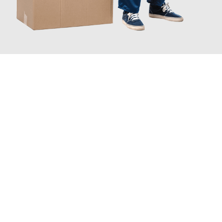
JETZT ANFRAGEN
Erleben Sie mit Umzugsmeister Ritter Villach, wie
einfach und
stressfrei Ihr Umzug Villach Brüssel
sein kann. Unser
Expertenteam steht bereit, um Ihnen einen reibungslosen
Übergang in Ihr neues Zuhause zu garantieren.
Jetzt
unverbindliches Angebot
erhalten &
100€ sparen: